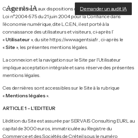
Agents IA
Demander un audit IA
Conformément aux dispositions des Articles 6-III et 19 de la
Loi n°2004-575 du 21 juin 2004 pour la Confiance dans
l’économie numérique, dite L.C.E.N., il est porté à la
connaissance des utilisateurs et visiteurs, ci-après l’
«
Utilisateur
», du site https://www.agentsia.fr , ci-après le
«
Site
», les présentes mentions légales.
La connexion et la navigation sur le Site par l’Utilisateur
implique acceptation intégrale et sans réserve des présentes
mentions légales.
Ces dernières sont accessibles sur le Site à la rubrique
«
Mentions légales
».
ARTICLE 1 – L’EDITEUR
L’édition du Site est assurée par SERVAIS Consulting EURL au
capital de 3000 euros, immatriculée au Registre du
Commerce et des Sociétés de Créteil sous le numéro