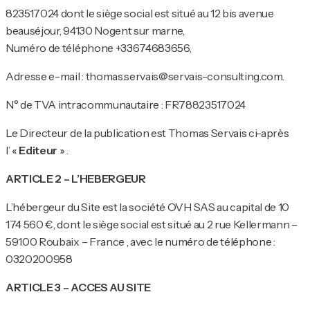
823517024 dont le siège social est situé au 12 bis avenue
beauséjour, 94130 Nogent sur marne,
Numéro de téléphone +33674683656,
Adresse e-mail : thomas.servais@servais-consulting.com.
N° de TVA intracommunautaire : FR78823517024
Le Directeur de la publication est Thomas Servais ci-après
l’ «
Editeur
» .
ARTICLE 2 – L’HEBERGEUR
L’hébergeur du Site est la société OVH SAS au capital de 10
174 560 €, dont le siège social est situé au 2 rue Kellermann –
59100 Roubaix – France , avec le numéro de téléphone :
0320200958
ARTICLE 3 – ACCES AU SITE