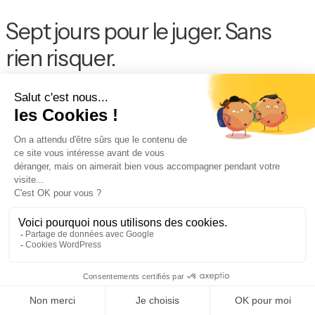
Sept jours pour le juger. Sans
rien risquer.
1. Vous connectez, en lecture seule.
Messagerie et agenda, autorisations minimales, deux minutes.
Il commence à lire, pas à agir.
2. Il apprend vos journées.
Vos priorités, vos correspondants, votre ton, vos règles. Dès
le lendemain matin : premier brief, boîte triée, brouillons
proposés.
3. Vous ouvrez les vannes, une par une.