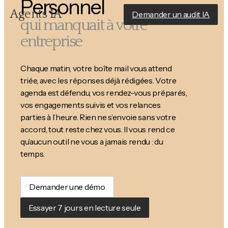
Personnel
Agents IA
Demander un audit IA
qui manquait à votre
entreprise
Chaque matin, votre boîte mail vous attend
triée, avec les réponses déjà rédigées. Votre
agenda est défendu, vos rendez-vous préparés,
vos engagements suivis et vos relances
parties à l’heure. Rien ne s’envoie sans votre
accord, tout reste chez vous. Il vous rend ce
qu’aucun outil ne vous a jamais rendu : du
temps.
Demander une démo
Essayer 7 jours en lecture seule