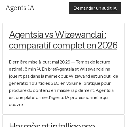
Aller
Agents IA
Demander un audit IA
au
contenu
Agentsia vs Wizewand.ai :
comparatif complet en 2026
Dernière mise à jour : mai 2026 — Temps de lecture
estimé : 8 min 🔍 En brefAgentsia et Wizewand.ai ne
jouent pas dans la même cour. Wizewand est un outil de
génération d'articles SEO en volume : pratique pour
produire du contenu en masse rapidement. Agentsia
est une plateforme d'agents IA professionnelle qui
couvre…
Hermès et intelligence