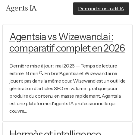
Aller
Agents IA
Demander un audit IA
au
contenu
Agentsia vs Wizewand.ai :
comparatif complet en 2026
Dernière mise à jour : mai 2026 — Temps de lecture
estimé : 8 min 🔍 En brefAgentsia et Wizewand.ai ne
jouent pas dans la même cour. Wizewand est un outil de
génération d'articles SEO en volume : pratique pour
produire du contenu en masse rapidement. Agentsia
est une plateforme d'agents IA professionnelle qui
couvre…
Hermès et intelligence